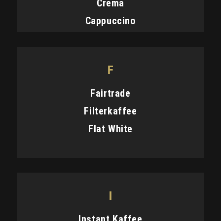
Crema
Cappuccino
F
Fairtrade
Filterkaffee
Flat White
I
Instant Kaffee