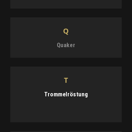
Q
Quaker
T
Trommelröstung