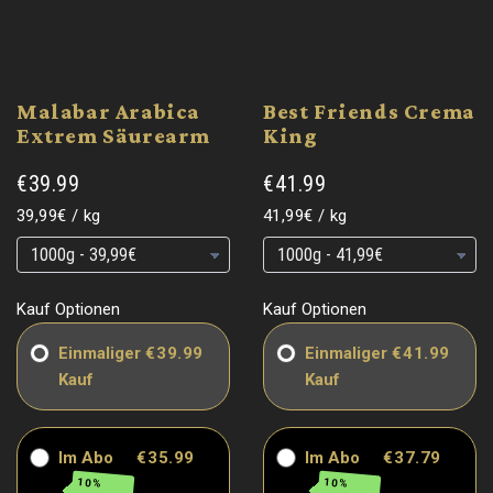
Malabar Arabica
Best Friends Crema
Extrem Säurearm
King
€39.99
€41.99
Grundpreis
pro
Grundpreis
pro
39,99€
/
kg
41,99€
/
kg
Grundpreis
Grundpreis
Grundpreis
Grundpreis
Kauf Optionen
Kauf Optionen
Einmaliger
€39.99
Einmaliger
€41.99
Kauf
Kauf
Im Abo
€35.99
Im Abo
€37.79
10%
10%