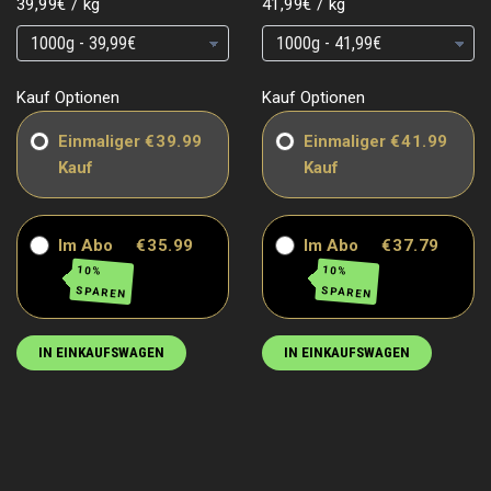
Grundpreis
pro
Grundpreis
pro
39,99€
/
kg
41,99€
/
kg
Grundpreis
Grundpreis
Grundpreis
Grundpreis
Kauf Optionen
Kauf Optionen
Einmaliger
€39.99
Einmaliger
€41.99
Kauf
Kauf
Im Abo
€35.99
Im Abo
€37.79
10%
10%
SPAREN
SPAREN
IN EINKAUFSWAGEN
IN EINKAUFSWAGEN