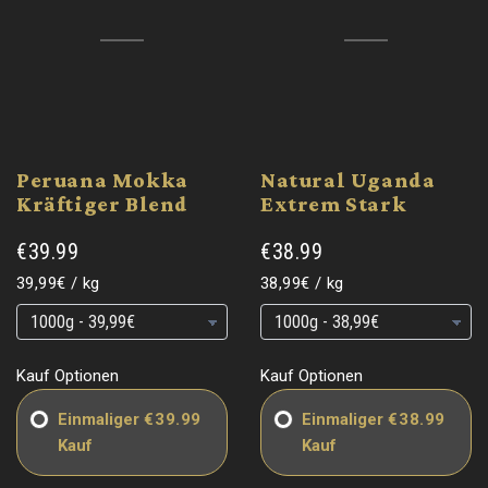
Peruana Mokka
Natural Uganda
Kräftiger Blend
Extrem Stark
€39.99
€38.99
Grundpreis
pro
Grundpreis
pro
39,99€
/
kg
38,99€
/
kg
Grundpreis
Grundpreis
Grundpreis
Grundpreis
Kauf Optionen
Kauf Optionen
Einmaliger
€39.99
Einmaliger
€38.99
Kauf
Kauf