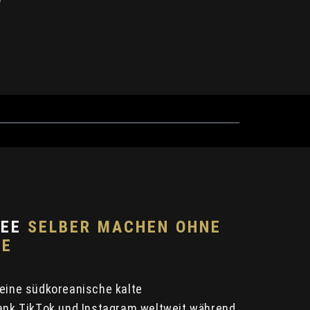
FEE
SELBER MACHEN OHNE
EE
 eine südkoreanische kalte
dank TikTok und Instagram weltweit während