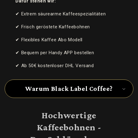
Dafür stehen wir:
a
l
✔ Extrem säurearme Kaffeespezialitäten
t
✔ Frisch geröstete Kaffeebohnen
✔ Flexibles Kaffee Abo Modell
✔ Bequem per Handy APP bestellen
✔ Ab 50€ kostenloser DHL Versand
Warum Black Label Coffee?
Hochwertige
Kaffeebohnen -