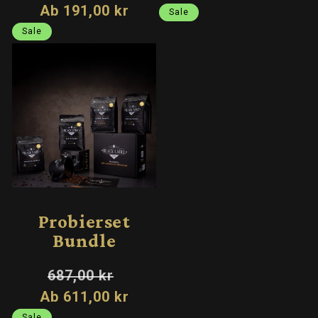
Preis
Ab 191,00 kr
Sale
Sale
Sale
Probierset
Bundle
Normaler
Verkaufspreis
687,00 kr
Preis
Ab 611,00 kr
Sale