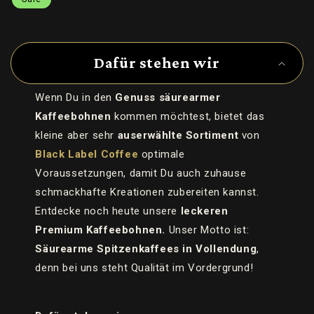
E
i
Dafür stehen wir
n
k
Wenn Du in den
Genuss säurearmer
l
Kaffeebohnen
kommen möchtest, bietet das
a
kleine aber sehr
auserwählte Sortiment
von
p
Black Label Coffee
optimale
p
Voraussetzungen, damit Du auch zuhause
b
schmackhafte Kreationen zubereiten kannst.
a
Entdecke noch heute unsere
leckeren
r
Premium Kaffeebohnen.
Unser Motto ist:
e
Säurearme Spitzenkaffees in Vollendung
,
r
I
denn bei uns steht Qualität im Vordergrund!
n
h