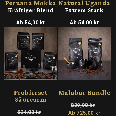
Peruana Mokka
Natural Uganda
Kräftiger Blend
Extrem Stark
Normaler
Normaler
Ab 54,00 kr
Ab 54,00 kr
Preis
Preis
Sale
Sale
Probierset
Malabar Bundle
Säurearm
Normaler
Verkaufs
839,00 kr
Preis
Normaler
Verkaufspreis
534,00 kr
Ab 725,00 kr