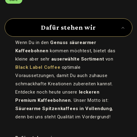
E
i
Dafür stehen wir
n
k
Wenn Du in den
Genuss säurearmer
l
Kaffeebohnen
kommen möchtest, bietet das
a
kleine aber sehr
auserwählte Sortiment
von
p
Black Label Coffee
optimale
p
Voraussetzungen, damit Du auch zuhause
b
schmackhafte Kreationen zubereiten kannst.
a
Entdecke noch heute unsere
leckeren
r
Premium Kaffeebohnen.
Unser Motto ist:
e
Säurearme Spitzenkaffees in Vollendung
,
r
I
denn bei uns steht Qualität im Vordergrund!
n
h