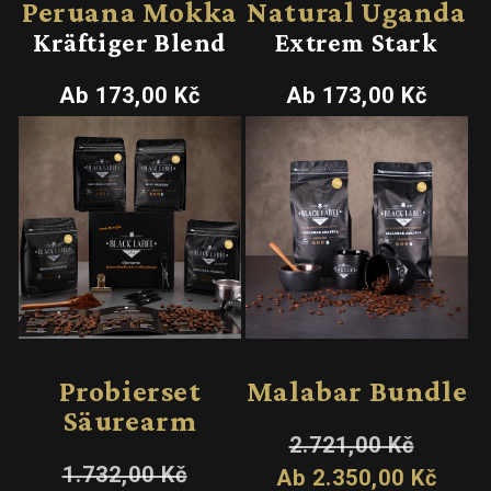
Peruana Mokka
Natural Uganda
Kräftiger Blend
Extrem Stark
Normaler
Normaler
Ab 173,00 Kč
Ab 173,00 Kč
Preis
Preis
Sale
Sale
Probierset
Malabar Bundle
Säurearm
Normaler
Verkauf
2.721,00 Kč
Preis
Normaler
Verkaufspreis
1.732,00 Kč
Ab 2.350,00 Kč