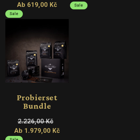
Preis
Ab 619,00 Kč
Sale
Sale
Sale
Probierset
Bundle
Normaler
Verkaufspreis
2.226,00 Kč
Preis
Ab 1.979,00 Kč
Sale