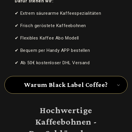
Dafür stehen wir:
a
l
✔ Extrem säurearme Kaffeespezialitäten
t
✔ Frisch geröstete Kaffeebohnen
✔ Flexibles Kaffee Abo Modell
✔ Bequem per Handy APP bestellen
✔ Ab 50€ kostenloser DHL Versand
Warum Black Label Coffee?
Hochwertige
Kaffeebohnen -