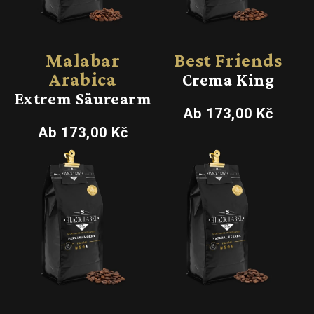
Malabar
Best Friends
Arabica
Crema King
Extrem Säurearm
Normaler
Ab 173,00 Kč
Preis
Normaler
Ab 173,00 Kč
Preis