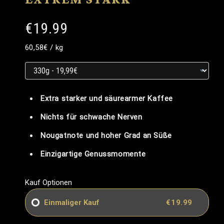
€19.99
Grundpreis
Grundpreis
pro
60,58€
/
kg
Grundpreis
Extra starker und säurearmer Kaffee
Nichts für schwache Nerven
Nougatnote und hoher Grad an Süße
Einzigartige Genussmomente
Kauf Optionen
Einmaliger Kauf
€19.99