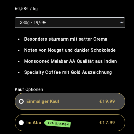
Grundpreis
Grundpreis
pro
60,58€
/
kg
Grundpreis
Besonders säurearm mit satter Crema
Noten von Nougat und dunkler Schokolade
Monsooned Malabar AA Qualität aus Indien
Specialty Coffee mit Gold Auszeichnung
Kauf Optionen
Einmaliger Kauf
€19.99
Im Abo
€17.99
10% SPAREN