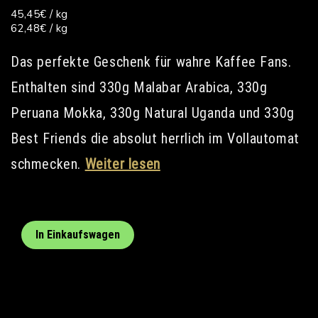
Grundpreis
pro
45,45€
/
kg
Grundpreis
pro
62,48€
/
kg
Das perfekte Geschenk für wahre Kaffee Fans.
Enthalten sind 330g Malabar Arabica, 330g
Peruana Mokka, 330g Natural Uganda und 330g
Best Friends die absolut herrlich im Vollautomat
schmecken.
Weiter lesen
In Einkaufswagen