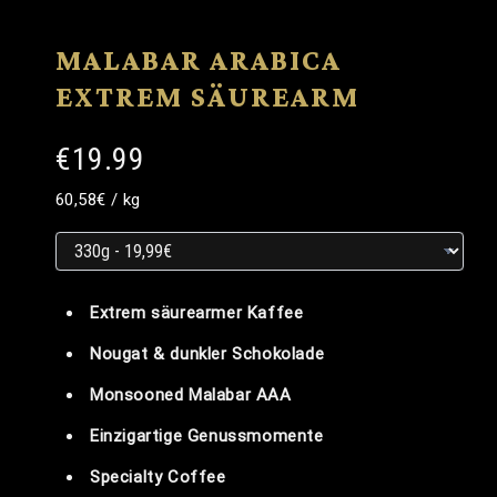
MALABAR ARABICA
EXTREM SÄUREARM
€19.99
Grundpreis
Grundpreis
pro
60,58€
/
kg
Grundpreis
Extrem säurearmer Kaffee
Nougat & dunkler Schokolade
Monsooned Malabar AAA
Einzigartige Genussmomente
Specialty Coffee