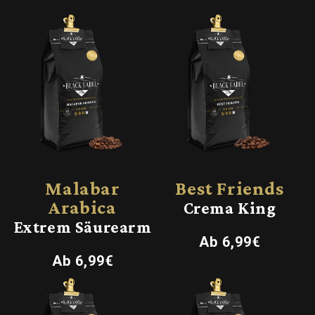
Malabar
Best Friends
Arabica
Crema King
Extrem Säurearm
Normaler
Ab 6,99€
Preis
Normaler
Ab 6,99€
Preis