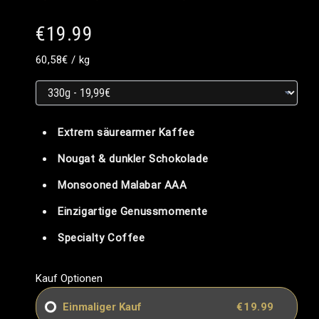
€19.99
Grundpreis
Grundpreis
pro
60,58€
/
kg
Grundpreis
Extrem säurearmer Kaffee
Nougat & dunkler Schokolade
Monsooned Malabar AAA
Einzigartige Genussmomente
Specialty Coffee
Kauf Optionen
Einmaliger Kauf
€19.99