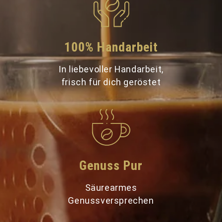
100% Handarbeit
In liebevoller Handarbeit,
frisch für dich geröstet
Genuss Pur
Säurearmes
Genussversprechen