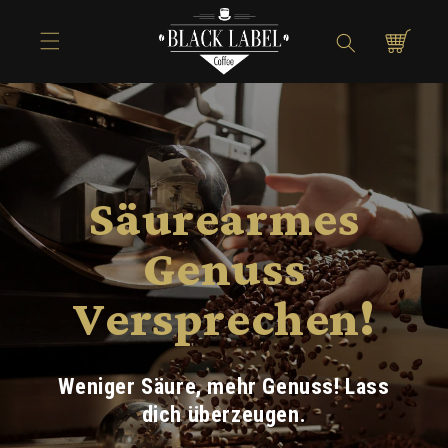
Direkt zum
Inhalt
Warenkorb
Säurearmes
Genuss
Versprechen!
Weniger Säure, mehr Genuss! Lass
dich überzeugen.