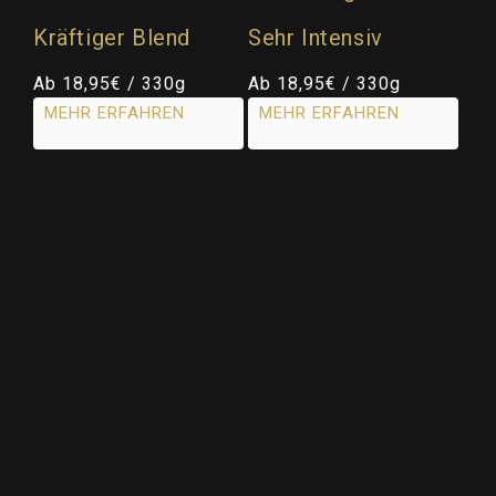
Kräftiger Blend
Sehr Intensiv
Normaler
Ab 18,95€ / 330g
Normaler
Ab 18,95€ / 330g
Preis
Preis
MEHR ERFAHREN
MEHR ERFAHREN