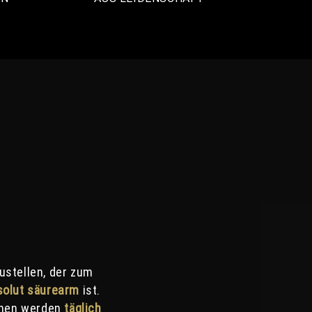
ustellen, der zum
solut säurearm
ist.
hnen werden
täglich