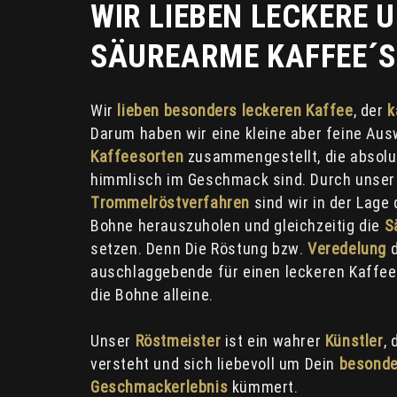
WIR LIEBEN LECKERE 
SÄUREARME KAFFEE´S
Wir
lieben besonders leckeren Kaffee
, der
k
Darum haben wir eine kleine aber feine Au
Kaffeesorten
zusammengestellt, die absol
himmlisch im Geschmack sind. Durch unse
Trommelröstverfahren
sind wir in der Lage
Bohne herauszuholen und gleichzeitig die
S
setzen. Denn Die Röstung bzw.
Veredelung
d
auschlaggebende für einen leckeren Kaffe
die Bohne alleine.
Unser
Röstmeister
ist ein wahrer
Künstler
,
versteht und sich liebevoll um Dein
besonde
Geschmackerlebnis
kümmert.