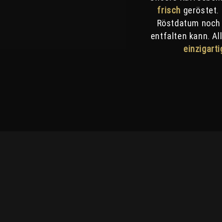
frisch
geröstet. 
Röstdatum noch 4
entfalten kann. A
einzigart