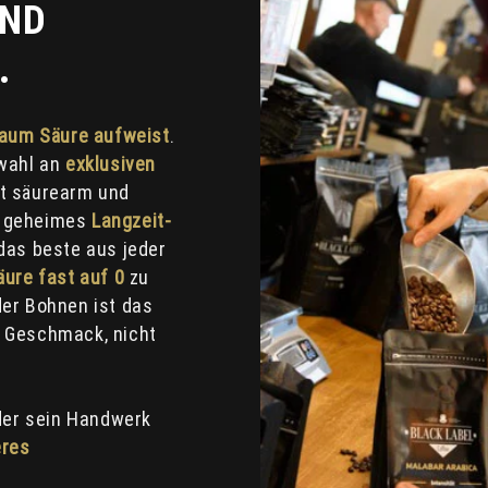
UND
.
aum Säure
aufweist
.
swahl an
exklusiven
ut säurearm und
r geheimes
Langzeit-
 das beste aus jeder
äure fast auf 0
zu
er Bohnen ist das
e Geschmack, nicht
 der sein Handwerk
res