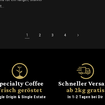
...
1
2
3
4
pecialty Coffee
Schneller Vers
Frisch geröstet
ab 2kg gratis
gle Origin & Single Estate
In 1-2 Tagen bei Dir