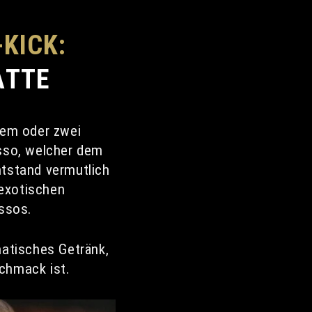
KICK:
ATTE
inem oder zwei
esso, welcher dem
ntstand vermutlich
 exotischen
ssos.
matisches Getränk,
schmack ist.