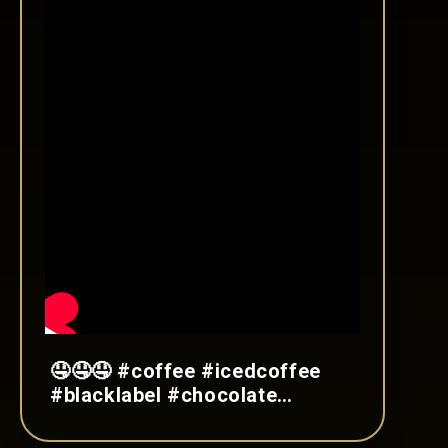
🤤🤤🤤 #coffee #icedcoffee
#blacklabel #chocolate
#mochalatte
#viral#satisfyingvideos