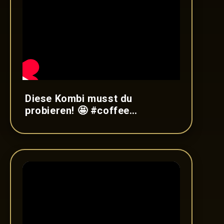
Diese Kombi musst du
probieren! 🤩 #coffee
#icecoffee #blacklabel #viral
#satisfying #shorts