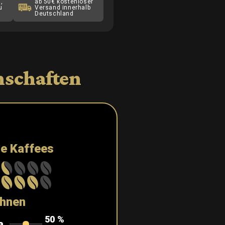
,
ab 50€ kostenloser
u
Versand innerhalb
Deutschland
nschaften
le Kaffees
hnen
50
%
a