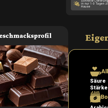
Schnelle Lieferung
in nur 1-3 Tagen z
Hause
eschmacksprofil
Eige
Al
Säure
Stärke
Bo
Arabic