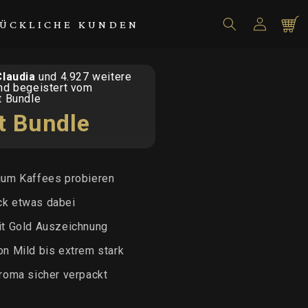
Einloggen
Warenko
ÜCKLICHE KUNDEN
Claudia
und 4.927 weitere
nd begeistert vom
t Bundle
t Bundle
ium Kaffees probieren
ck etwas dabei
it Gold Auszeichnung
on Mild bis extrem stark
Aroma sicher verpackt