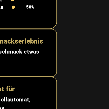
ta
50%
mackserlebnis
eschmack etwas
t für
Vollautomat,
en