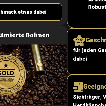
Robus
chmack etwas dabei
rämierte Bohnen
Gesch
für jeden G
dabei
Geeigne
Siebträger, 
Herdkännch