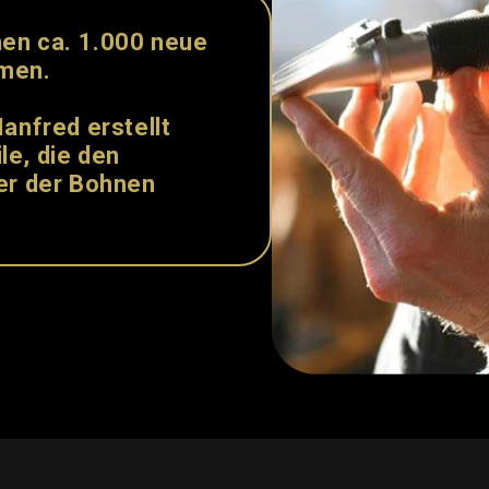
hen ca.
1.000
neue
men.
anfred erstellt
le, die den
er der Bohnen