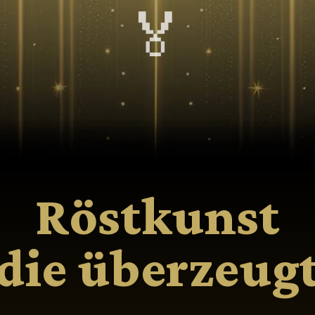
🏅
Röstkunst
die überzeug