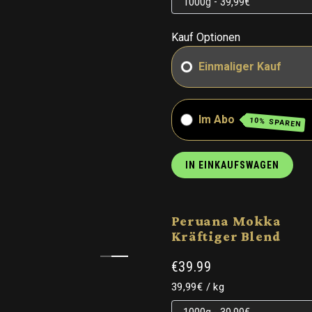
Kauf Optionen
Einmaliger Kauf
Im Abo
10% SPAREN
IN EINKAUFSWAGEN
Peruana Mokka
Kräftiger Blend
€39.99
Grundpreis
pro
39,99€
/
kg
Grundpreis
Grundpreis