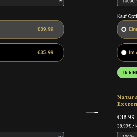
Kauf Opt
€39.99
Ein
€35.99
Im
IN EI
Natur
Extre
€38.99
Grundpre
38,99€
/
Grundpre
Grundpre