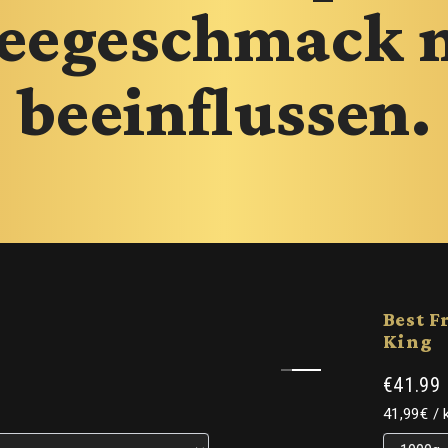
feegeschmack n
beeinflussen.
Best F
King
€41.99
Grundpre
41,99€
/
Grundpre
Grundpre