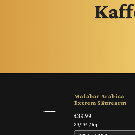
Kaf
Malabar Arabica
Extrem Säurearm
€39.99
Grundpreis
pro
39,99€
/
kg
Grundpreis
Grundpreis