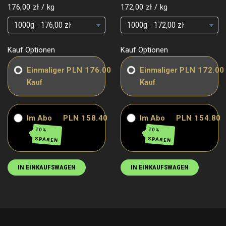
Grundpreis
pro
Grundpreis
pro
176,00 zł
/
kg
172,00 zł
/
kg
Grundpreis
Grundpreis
Grundpreis
Grundpreis
Kauf Optionen
Kauf Optionen
Einmaliger
PLN 176.00
Einmaliger
PLN 172.00
Kauf
Kauf
Im Abo
PLN 158.40
Im Abo
PLN 154.80
10%
10%
SPAREN
SPAREN
IN EINKAUFSWAGEN
IN EINKAUFSWAGEN