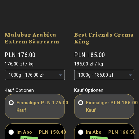
Malabar Arabica
Best Friends Crema
Extrem Säurearm
King
PLN 176.00
PLN 185.00
Grundpreis
pro
Grundpreis
pro
176,00 zł
/
kg
185,00 zł
/
kg
Grundpreis
Grundpreis
Grundpreis
Grundpreis
Kauf Optionen
Kauf Optionen
Einmaliger
PLN 176.00
Einmaliger
PLN 185.00
Kauf
Kauf
Im Abo
PLN 158.40
Im Abo
PLN 166.50