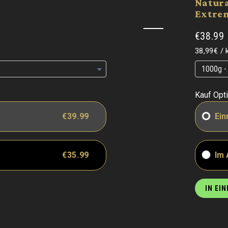
Natur
Extre
€38.99
Grundpre
38,99€
/
Grundpre
Grundpre
Kauf Opt
€39.99
Ein
€35.99
Im
IN EI