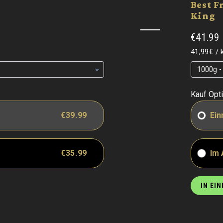
Best F
King
€41.99
Grundpre
41,99€
/
Grundpre
Grundpre
Kauf Opt
€39.99
Ein
€35.99
Im
IN EI