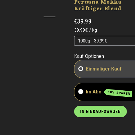
Peruana Mokka
Kräftiger Blend
€39.99
Grundpreis
pro
39,99€
/
kg
Grundpreis
Grundpreis
Kauf Optionen
Einmaliger Kauf
Im Abo
10% SPAREN
IN EINKAUFSWAGEN