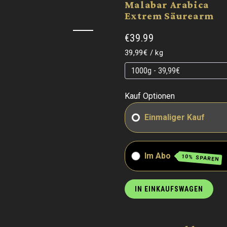
Malabar Arabica
Extrem Säurearm
€39.99
Grundpreis
pro
39,99€
/
kg
Grundpreis
Grundpreis
Kauf Optionen
Einmaliger Kauf
Im Abo
10% SPAREN
IN EINKAUFSWAGEN