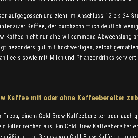
r aufgegossen und zieht im Anschluss 12 bis 24 Stun
ntensiver Kaffee, der durchschnittlich deutlich wenig
rew Kaffee nicht nur eine willkommene Abwechslung a
ngt besonders gut mit hochwertigen, selbst gemahle
anilleeis sowie mit Milch und Pflanzendrinks serviert
ew Kaffee mit oder ohne Kaffeebereiter zub
ch Press, einem Cold Brew Kaffeebereiter oder auch
n Filter reichen aus. Ein Cold Brew Kaffeebereiter e
e regelmäßig in den Genuss von Cold Brew Kaffee komm