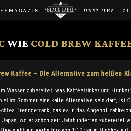
FEEMAGAZIN
ÜBER UNS
GL
C
WIE
COLD BREW KAFFE
rew Kaffee – Die Alternative zum heißen Kl
em Wasser zubereitet, was Kaffeetrinker und -trinke
iel im Sommer eine kalte Alternative sein darf, ist 
echtes Trendgetränk, das es in das Angebot zahlreich
n Japan, wo er schon seit Jahrhunderten zubereitet wi
fee sieht ein Verhältnis von 1:10 vor in Hinblick au