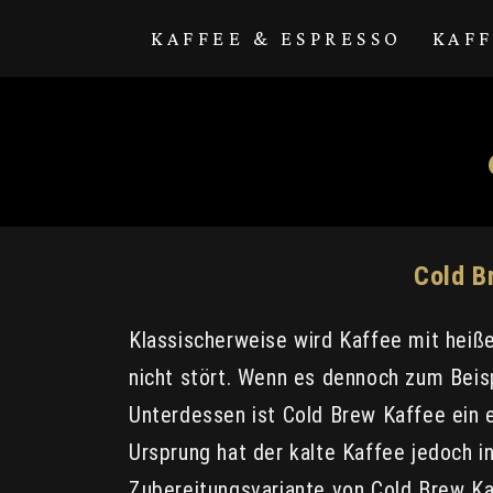
Direkt zum
Inhalt
KAFFEE & ESPRESSO
KAF
Cold B
Klassischerweise wird Kaffee mit heiß
nicht stört. Wenn es dennoch zum Beisp
Unterdessen ist Cold Brew Kaffee ein 
Ursprung hat der kalte Kaffee jedoch i
Zubereitungsvariante von Cold Brew Kaf