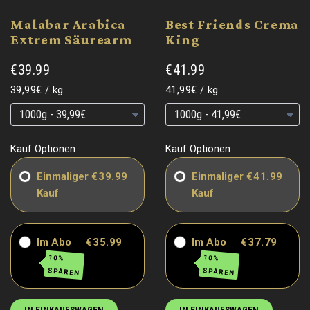
Malabar Arabica
Best Friends Crema
Extrem Säurearm
King
€39.99
€41.99
Grundpreis
pro
Grundpreis
pro
39,99€
/
kg
41,99€
/
kg
Grundpreis
Grundpreis
Grundpreis
Grundpreis
Kauf Optionen
Kauf Optionen
Einmaliger
€39.99
Einmaliger
€41.99
Kauf
Kauf
Im Abo
€35.99
Im Abo
€37.79
10%
10%
SPAREN
SPAREN
IN EINKAUFSWAGEN
IN EINKAUFSWAGEN