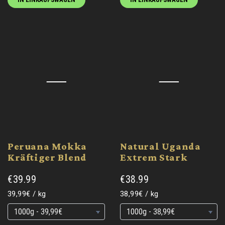
Peruana Mokka
Natural Uganda
Kräftiger Blend
Extrem Stark
€39.99
€38.99
Grundpreis
pro
Grundpreis
pro
39,99€
/
kg
38,99€
/
kg
Grundpreis
Grundpreis
Grundpreis
Grundpreis