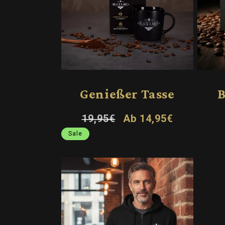
Genießer Tasse
B
Normaler
Verkaufspreis
19,95€
Ab 14,95€
Preis
Sale