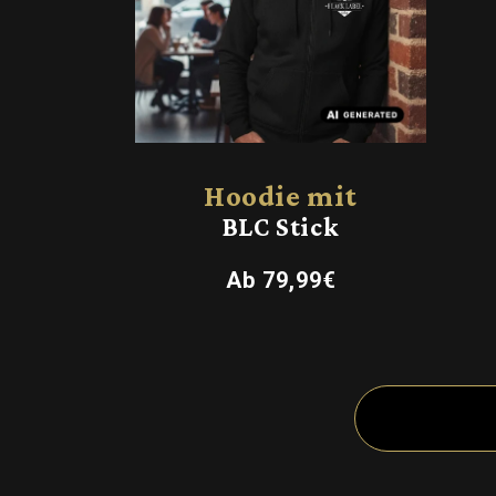
Hoodie mit
BLC Stick
Normaler
Ab 79,99€
Preis
E
i
n