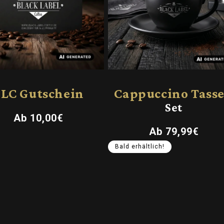
LC Gutschein
Cappuccino Tass
Set
Normaler
Ab 10,00€
Preis
Normaler
Ab 79,99€
Preis
Bald erhältlich!