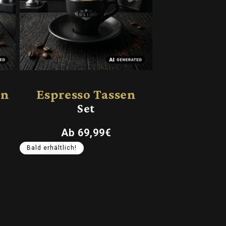
en
Espresso Tassen
Set
Normaler
Ab 69,99€
Preis
Bald erhältlich!