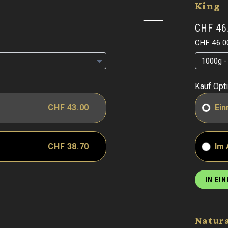
King
CHF 46
Grundpre
CHF 46.0
Grundpre
Grundpre
Kauf Opt
CHF 43.00
Ein
CHF 38.70
Im
IN EI
Natur