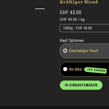
Kräftiger Blend
CHF 43.00
Grundpreis
pro
CHF 43.00
/
kg
Grundpreis
Grundpreis
Kauf Optionen
Einmaliger Kauf
Im Abo
10% SPAREN
IN EINKAUFSWAGEN