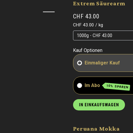
Extrem Säurearm
CHF 43.00
Grundpreis
pro
CHF 43.00
/
kg
Grundpreis
Grundpreis
Kauf Optionen
Einmaliger Kauf
Im Abo
10% SPAREN
IN EINKAUFSWAGEN
Peruana Mokka