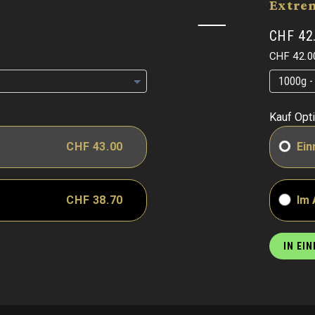
Extre
CHF 42
Grundpre
CHF 42.0
Grundpre
Grundpre
Kauf Opt
CHF 43.00
Ein
CHF 38.70
Im
IN EI