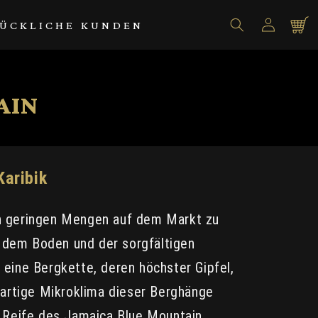
Einloggen
Warenko
ÜCKLICHE KUNDEN
AIN
Karibik
 in geringen Mengen auf dem Markt zu
, dem Boden und der sorgfältigen
eine Bergkette, deren höchster Gipfel,
gartige Mikroklima dieser Berghänge
e Reife des Jamaica Blue Mountain