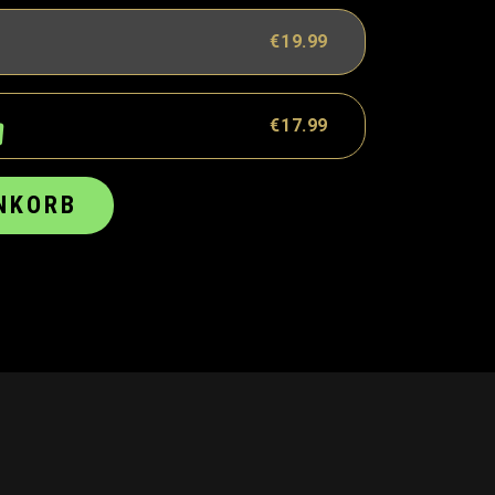
€19.99
€17.99
NKORB