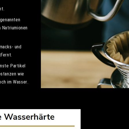
nt.
ogenannten
h Natriumionen
hmacks- und
tfernt.
nste Partikel
bstanzen wie
doch im Wasser.