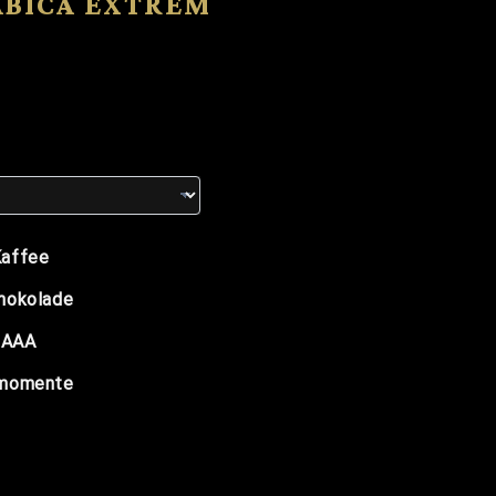
ABICA EXTREM
Kaffee
chokolade
r AAA
ssmomente