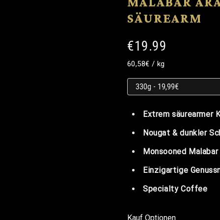
MALABAR AR
SÄUREARM
€19.99
Grundpreis
Grundpreis
pro
60,58€
/
kg
Grundpreis
Extrem säurearmer 
Nougat & dunkler S
Monsooned Malaba
Einzigartige Genu
Specialty Coffee
Kauf Optionen