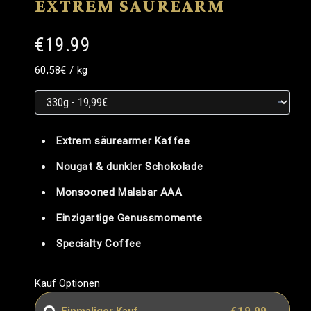
EXTREM SÄUREARM
€19.99
Grundpreis
Grundpreis
pro
60,58€
/
kg
Grundpreis
Extrem säurearmer Kaffee
Nougat & dunkler Schokolade
Monsooned Malabar AAA
Einzigartige Genussmomente
Specialty Coffee
Kauf Optionen