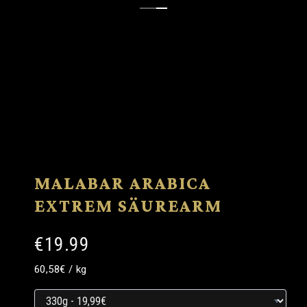
MALABAR ARABICA
EXTREM SÄUREARM
€19.99
Grundpreis
Grundpreis
pro
60,58€
/
kg
Grundpreis