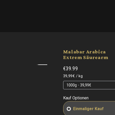
Malabar Arabica
Extrem Säurearm
€39.99
Grundpreis
pro
39,99€
/
kg
Grundpreis
Grundpreis
Kauf Optionen
Einmaliger Kauf