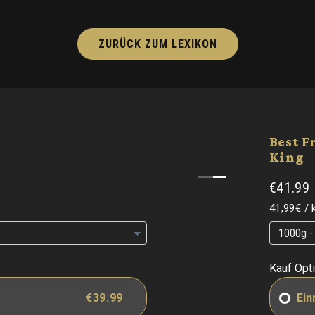
ZURÜCK ZUM LEXIKON
Best F
King
€41.99
Grundpre
41,99€
/
Grundpre
Grundpre
Kauf Opt
€39.99
Ein