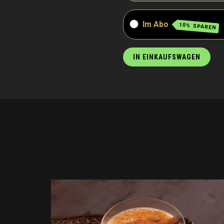
Im Abo
10% SPAREN
IN EINKAUFSWAGEN