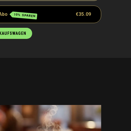
 Abo
€35.09
10% SPAREN
NKAUFSWAGEN