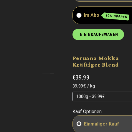
Im Abo
10% SPAREN
IN EINKAUFSWAGEN
Peruana Mokka
Kräftiger Blend
€39.99
Grundpreis
pro
39,99€
/
kg
Grundpreis
Grundpreis
Kauf Optionen
Einmaliger Kauf