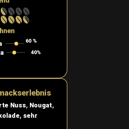
end
hnen
60
%
a
ta
40%
mackserlebnis
rte Nuss, Nougat,
kolade, sehr