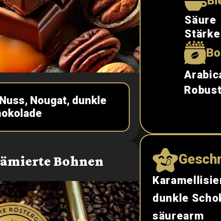
Bl
Säure
Stärke
Bo
Arabic
Robus
 Nuss, Nougat, dunkle
hokolade
Gesch
rämierte Bohnen
Karamellisie
dunkle Scho
säurearm