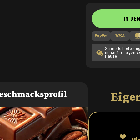
IN DE
Schnelle Lieferung
in nur 1-3 Tagen z
Hause
eschmacksprofil
Eige