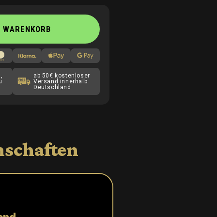
N WARENKORB
,
ab 50€ kostenloser
u
Versand innerhalb
Deutschland
nschaften