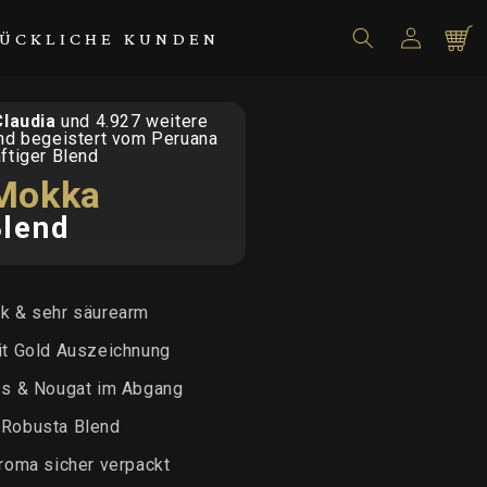
Einloggen
Warenko
ÜCKLICHE KUNDEN
Claudia
und 4.927 weitere
nd begeistert vom Peruana
ftiger Blend
Mokka
Blend
k & sehr säurearm
it Gold Auszeichnung
ss & Nougat im Abgang
 Robusta Blend
Aroma sicher verpackt