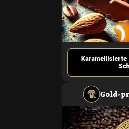
Karamellisierte
Sc
Gold-p