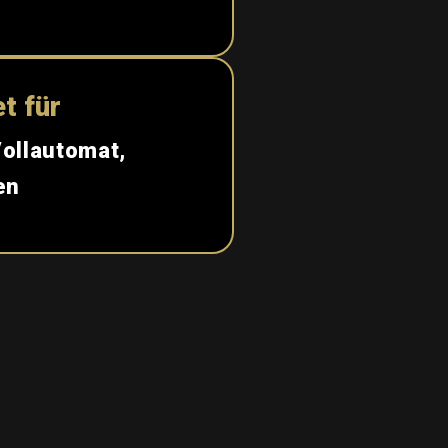
t für
Vollautomat,
en