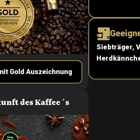
Geeigne
Siebträger, 
Herdkännch
 mit Gold Auszeichnung
unft des Kaffee´s