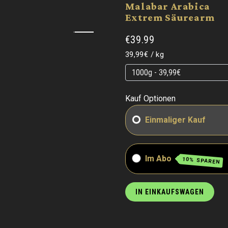
Malabar Arabica
Extrem Säurearm
€39.99
Grundpreis
pro
39,99€
/
kg
Grundpreis
Grundpreis
Kauf Optionen
Einmaliger Kauf
Im Abo
10% SPAREN
IN EINKAUFSWAGEN