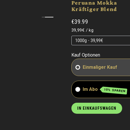
Peruana Mokka
Kräftiger Blend
€39.99
Grundpreis
pro
39,99€
/
kg
Grundpreis
Grundpreis
Kauf Optionen
Einmaliger Kauf
Im Abo
10% SPAREN
IN EINKAUFSWAGEN