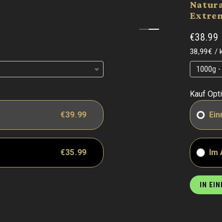
Natur
Extre
€38.99
Grundpre
38,99€
/
Grundpre
Grundpre
Kauf Opt
€39.99
Ein
€35.99
Im
IN EI