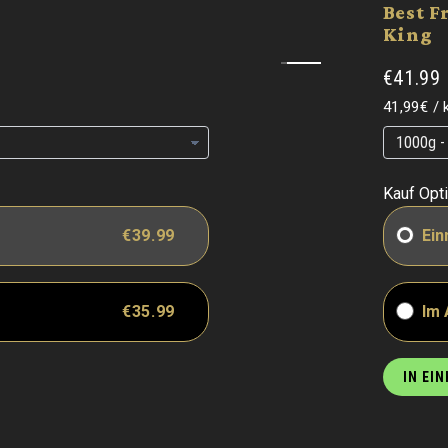
Best F
King
€41.99
Grundpre
41,99€
/
Grundpre
Grundpre
Kauf Opt
€39.99
Ein
€35.99
Im
IN EI