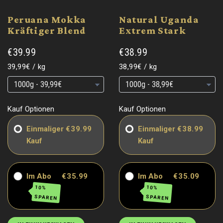
Peruana Mokka
Natural Uganda
Kräftiger Blend
Extrem Stark
€39.99
€38.99
Grundpreis
pro
Grundpreis
pro
39,99€
/
kg
38,99€
/
kg
Grundpreis
Grundpreis
Grundpreis
Grundpreis
Kauf Optionen
Kauf Optionen
Einmaliger
€39.99
Einmaliger
€38.99
Kauf
Kauf
Im Abo
€35.99
Im Abo
€35.09
10%
10%
SPAREN
SPAREN