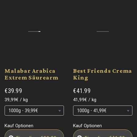
Malabar Arabica
Best Friends Crema
Extrem Säurearm
King
€39.99
€41.99
Grundpreis
pro
Grundpreis
pro
39,99€
/
kg
41,99€
/
kg
Grundpreis
Grundpreis
Grundpreis
Grundpreis
Kauf Optionen
Kauf Optionen