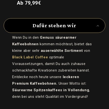
Normaler
Ab 79,99€
Preis
E
i
Dafür stehen wir
n
k
Wenn Du in den
Genuss säurearmer
l
Kaffeebohnen
kommen möchtest, bietet das
a
kleine aber sehr
auserwählte Sortiment
von
p
Black Label Coffee
optimale
p
Voraussetzungen, damit Du auch zuhause
b
schmackhafte Kreationen zubereiten kannst.
a
Entdecke noch heute unsere
leckeren
r
Premium Kaffeebohnen.
Unser Motto ist:
e
Säurearme Spitzenkaffees in Vollendung
,
r
I
denn bei uns steht Qualität im Vordergrund!
n