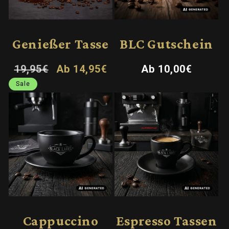
Genießer Tasse
BLC Gutschein
Normaler
Verkaufspreis
Normaler
19,95€
Ab 14,95€
Ab 10,00€
Preis
Preis
Sale
Bald erhältlich!
Bald erhältlich!
Cappuccino
Espresso Tassen