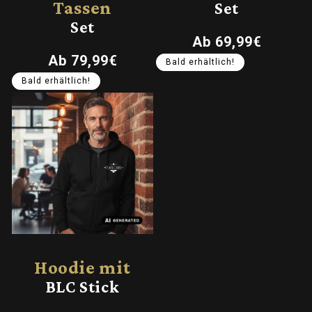
Tassen
Set
Set
Normaler
Ab 69,99€
Preis
Normaler
Ab 79,99€
Bald erhältlich!
Preis
Bald erhältlich!
Hoodie mit
BLC Stick