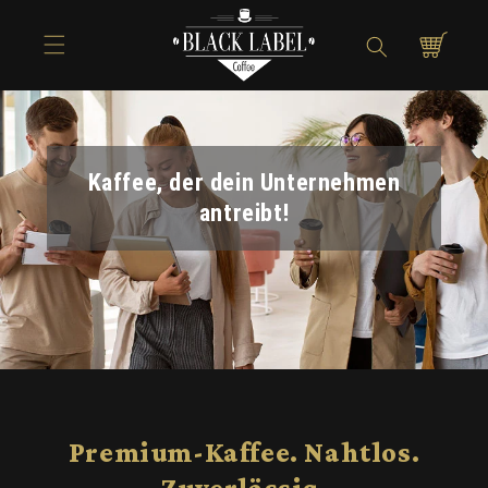
Directly to
Shopping
the content
cart
Kaffee, der dein Unternehmen
antreibt!
Premium-Kaffee. Nahtlos.