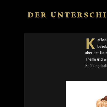
DER UNTERSCH
K
affee
belie
aber der Unt
Thema und wi
Koffeingehalt