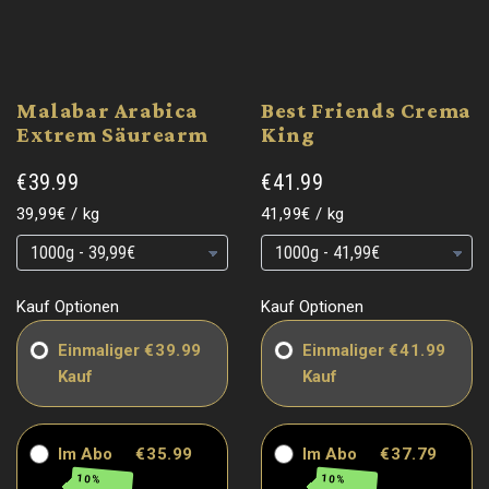
Malabar Arabica
Best Friends Crema
Extrem Säurearm
King
€39.99
€41.99
Grundpreis
pro
Grundpreis
pro
39,99€
/
kg
41,99€
/
kg
Grundpreis
Grundpreis
Grundpreis
Grundpreis
Kauf Optionen
Kauf Optionen
Einmaliger
€39.99
Einmaliger
€41.99
Kauf
Kauf
Im Abo
€35.99
Im Abo
€37.79
10%
10%