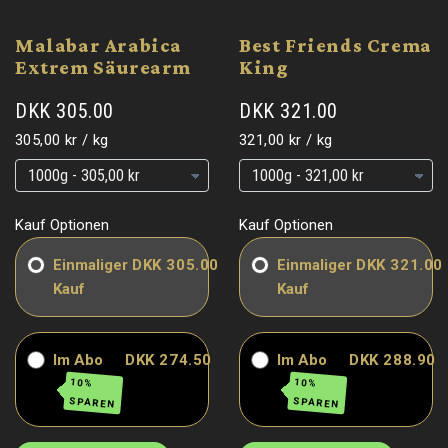
Malabar Arabica
Best Friends Crema
Extrem Säurearm
King
DKK 305.00
DKK 321.00
Grundpreis
pro
Grundpreis
pro
305,00 kr
/
kg
321,00 kr
/
kg
Grundpreis
Grundpreis
Grundpreis
Grundpreis
Kauf Optionen
Kauf Optionen
Einmaliger
DKK 305.00
Einmaliger
DKK 321.00
Kauf
Kauf
Im Abo
DKK 274.50
Im Abo
DKK 288.90
10%
10%
SPAREN
SPAREN