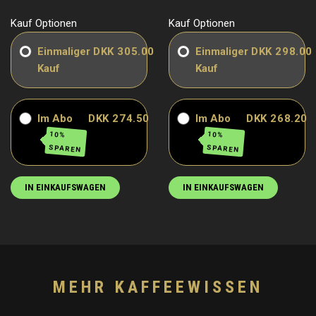
Kauf Optionen
Kauf Optionen
Einmaliger
DKK 305.00
Einmaliger
DKK 298.00
Kauf
Kauf
Im Abo
DKK 274.50
Im Abo
DKK 268.20
10%
10%
SPAREN
SPAREN
IN EINKAUFSWAGEN
IN EINKAUFSWAGEN
MEHR KAFFEEWISSEN