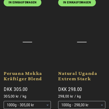
IN EINKAUFSWAGEN
IN EINKAUFSWAGEN
Peruana Mokka
Natural Uganda
Kräftiger Blend
Extrem Stark
DKK 305.00
DKK 298.00
Grundpreis
pro
Grundpreis
pro
305,00 kr
/
kg
298,00 kr
/
kg
Grundpreis
Grundpreis
Grundpreis
Grundpreis