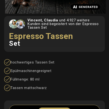
Medien
Vincent, Claudia
und 4.927 weitere
1
Kunden sind begeistert von der Espresso
in
Tassen Set
Modal
öffnen
Espresso Tassen
Set
hochwertiges Tassen Set
Spülmaschinengeeignet
Füllmenge: 80 ml
Tassen mattschwarz