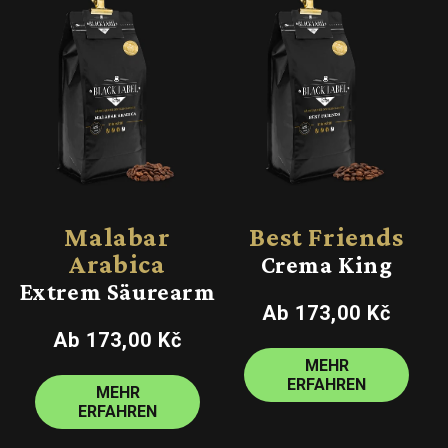
Malabar
Best Friends
Arabica
Crema King
Extrem Säurearm
Normaler
Ab 173,00 Kč
Preis
Normaler
Ab 173,00 Kč
Preis
MEHR
ERFAHREN
MEHR
ERFAHREN