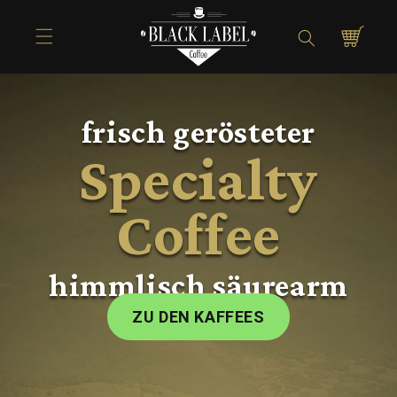
Direkt zum
Inhalt
Warenkorb
frisch gerösteter
Specialty
Coffee
himmlisch säurearm
ZU DEN KAFFEES