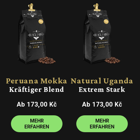
Peruana Mokka
Natural Uganda
Kräftiger Blend
Extrem Stark
Normaler
Normaler
Ab 173,00 Kč
Ab 173,00 Kč
Preis
Preis
MEHR
MEHR
ERFAHREN
ERFAHREN