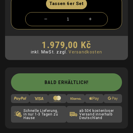
Tassen 6er Set
Verringere
Erhöhe
die
die
Menge
Menge
für
für
1.979,00 Kč
Normaler
Cappuccino
Cappuccino
Preis
inkl. MwSt.
zzgl.
Versandkosten
Tassen
Tassen
Set
Set
BALD ERHÄLTLICH!
Schnelle Lieferung,
ab 50€ kostenloser
in nur 1-3 Tagen zu
Versand innerhalb
Hause
Deutschland