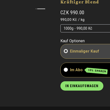
Kräftiger Blend
CZK 990.00
Grundpreis
pro
990,00 Kč
/
kg
Grundpreis
Grundpreis
Kauf Optionen
Einmaliger Kauf
Im Abo
10% SPAREN
IN EINKAUFSWAGEN