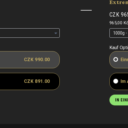
Extre
CZK 96
Grundpre
965,00 K
Grundpre
Grundpre
Kauf Opt
CZK 990.00
Ein
CZK 891.00
Im
IN EI