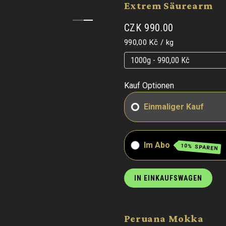
Extrem Säurearm
CZK 990.00
Grundpreis
pro
990,00 Kč
/
kg
Grundpreis
Grundpreis
Kauf Optionen
Einmaliger Kauf
Im Abo
10% SPAREN
IN EINKAUFSWAGEN
Peruana Mokka