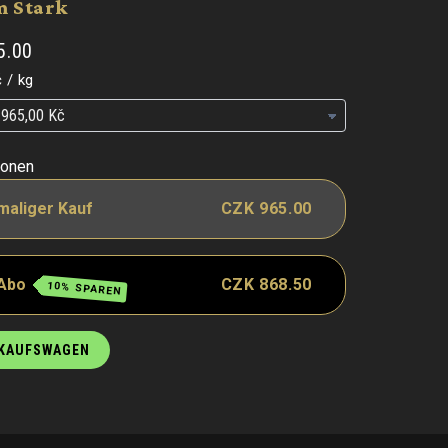
m Stark
5.00
is
pro
č
/
kg
is
is
ionen
maliger Kauf
CZK 965.00
 Abo
CZK 868.50
10% SPAREN
NKAUFSWAGEN