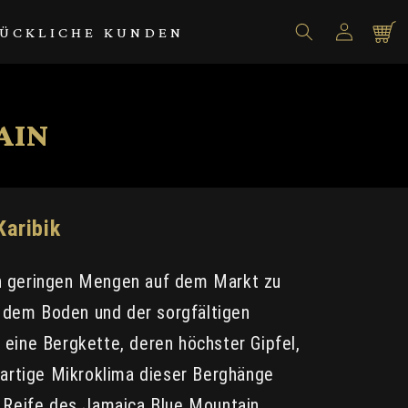
Einloggen
Warenko
ÜCKLICHE KUNDEN
AIN
Karibik
 in geringen Mengen auf dem Markt zu
, dem Boden und der sorgfältigen
eine Bergkette, deren höchster Gipfel,
gartige Mikroklima dieser Berghänge
e Reife des Jamaica Blue Mountain