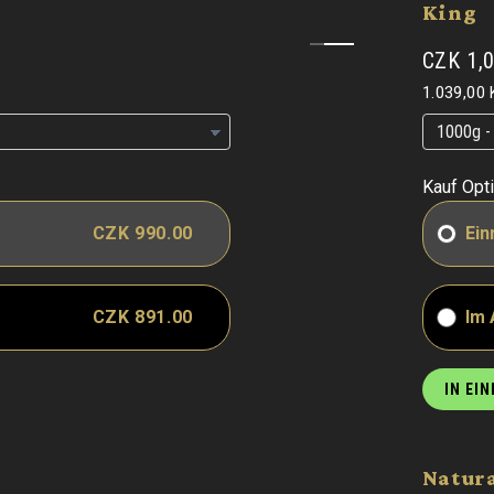
King
CZK 1,
Grundpre
1.039,00 
Grundpre
Grundpre
Kauf Opt
CZK 990.00
Ein
CZK 891.00
Im
IN EI
Natur