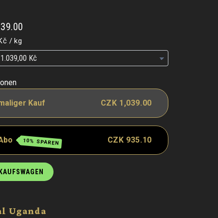
039.00
is
pro
Kč
/
kg
is
is
ionen
maliger Kauf
CZK 1,039.00
 Abo
CZK 935.10
10% SPAREN
NKAUFSWAGEN
al Uganda