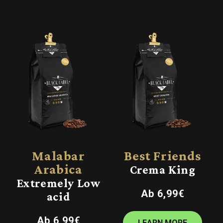
Malabar
Best Friends
Arabica
Crema King
Extremely Low
Normaler
Ab 6,99€
acid
Preis
Normaler
Ab 6,99€
LEARN MORE