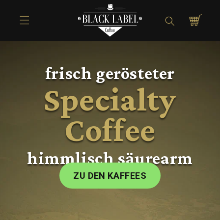
Directly to
Shopping
the content
cart
frisch gerösteter
Specialty
Coffee
himmlisch säurearm
ZU DEN KAFFEES