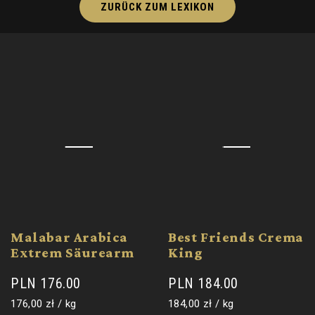
ZURÜCK ZUM LEXIKON
Malabar Arabica
Best Friends Crema
Extrem Säurearm
King
PLN 176.00
PLN 184.00
Grundpreis
pro
Grundpreis
pro
176,00 zł
/
kg
184,00 zł
/
kg