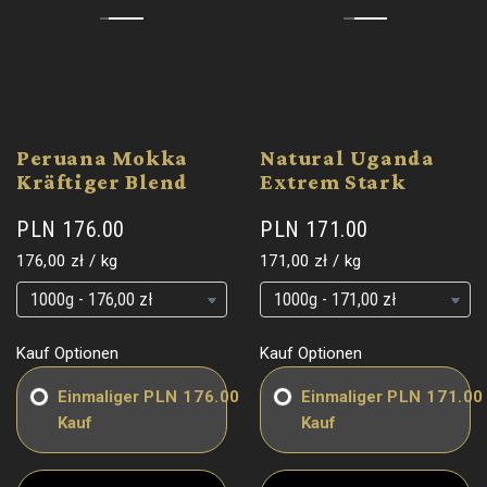
Peruana Mokka
Natural Uganda
Kräftiger Blend
Extrem Stark
PLN 176.00
PLN 171.00
Grundpreis
pro
Grundpreis
pro
176,00 zł
/
kg
171,00 zł
/
kg
Grundpreis
Grundpreis
Grundpreis
Grundpreis
Kauf Optionen
Kauf Optionen
Einmaliger
PLN 176.00
Einmaliger
PLN 171.00
Kauf
Kauf