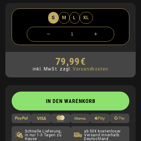
S
M
L
XL
Verringere
Erhöhe
die
die
Menge
Menge
für
für
79,99€
Normaler
Hoodie
Hoodie
Preis
inkl. MwSt.
zzgl.
Versandkosten
mit
mit
BLC
BLC
Stick
Stick
IN DEN WARENKORB
Schnelle Lieferung,
ab 50€ kostenloser
in nur 1-3 Tagen zu
Versand innerhalb
Hause
Deutschland