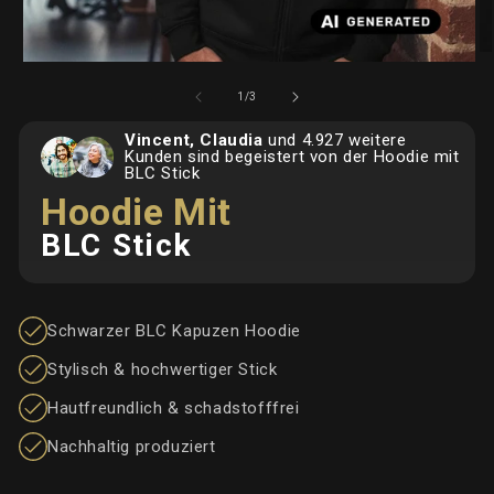
Me
Medien
2
1
in
von
1
/
3
in
Mo
Modal
öf
Vincent, Claudia
und 4.927 weitere
öffnen
Kunden sind begeistert von der Hoodie mit
BLC Stick
Hoodie Mit
BLC Stick
Schwarzer BLC Kapuzen Hoodie
Stylisch & hochwertiger Stick
Hautfreundlich & schadstofffrei
Nachhaltig produziert