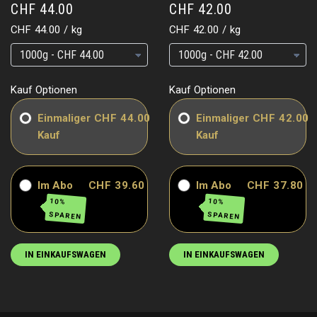
CHF 44.00
CHF 42.00
Grundpreis
pro
Grundpreis
pro
CHF 44.00
/
kg
CHF 42.00
/
kg
Grundpreis
Grundpreis
Grundpreis
Grundpreis
Kauf Optionen
Kauf Optionen
Einmaliger
CHF 44.00
Einmaliger
CHF 42.00
Kauf
Kauf
Im Abo
CHF 39.60
Im Abo
CHF 37.80
10%
10%
SPAREN
SPAREN
IN EINKAUFSWAGEN
IN EINKAUFSWAGEN