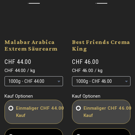
Malabar Arabica
Best Friends Crema
Extrem Säurearm
King
CHF 44.00
CHF 46.00
Grundpreis
pro
Grundpreis
pro
CHF 44.00
/
kg
CHF 46.00
/
kg
Grundpreis
Grundpreis
Grundpreis
Grundpreis
Kauf Optionen
Kauf Optionen
Einmaliger
CHF 44.00
Einmaliger
CHF 46.00
Kauf
Kauf