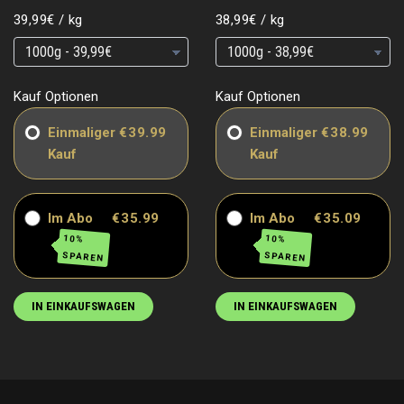
Grundpreis
pro
Grundpreis
pro
39,99€
/
kg
38,99€
/
kg
Grundpreis
Grundpreis
Grundpreis
Grundpreis
Kauf Optionen
Kauf Optionen
Einmaliger
€39.99
Einmaliger
€38.99
Kauf
Kauf
Im Abo
€35.99
Im Abo
€35.09
10%
10%
SPAREN
SPAREN
IN EINKAUFSWAGEN
IN EINKAUFSWAGEN