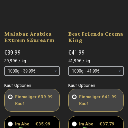
Malabar Arabica
Best Friends Crema
Extrem Säurearm
King
€39.99
€41.99
Grundpreis
pro
Grundpreis
pro
39,99€
/
kg
41,99€
/
kg
Grundpreis
Grundpreis
Grundpreis
Grundpreis
Kauf Optionen
Kauf Optionen
Einmaliger
€39.99
Einmaliger
€41.99
Kauf
Kauf
Im Abo
€35.99
Im Abo
€37.79