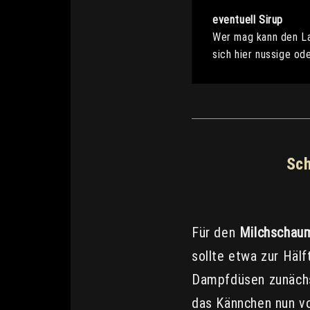
eventuell Sirup
Wer mag kann den La
sich hier nussige od
Sch
Für den
Milchscha
sollte etwa zur Hälf
Dampfdüsen zunächst
das Kännchen nun vo