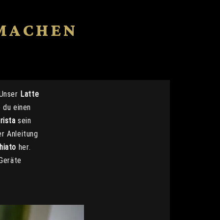
MACHEN
 Unser
Latte
e du einen
rista
sein
r Anleitung
hiato
her.
Geräte