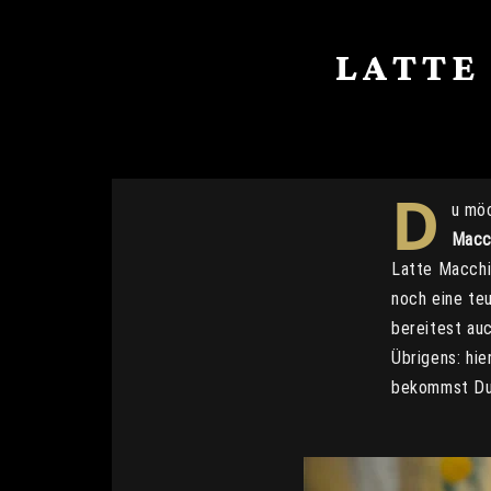
LATTE
D
u möc
Macc
Latte Macchi
noch eine te
bereitest au
Übrigens: hie
bekommst Du