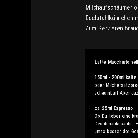
Milchaufschäumer od
Edelstahlkännchen m
Zum Servieren brauc
Latte Macchiato sel
150ml - 200ml kalte 
oder Milchersatzprod
schäumbar! Aber da
ca. 25ml Espresso
Ob Du lieber eine k
Geschmackssache. Hi
umso besser der Ge