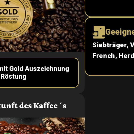
Geeigne
Siebträger, V
French, Her
 mit Gold Auszeichnung
 Röstung
unft des Kaffee´s