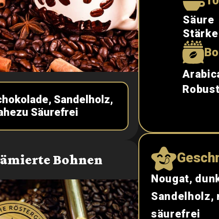
10
Säure
Stärke
Bo
Arabic
Robus
chokolade, Sandelholz,
ahezu Säurefrei
Gesch
rämierte Bohnen
Nougat, dun
Sandelholz,
säurefrei