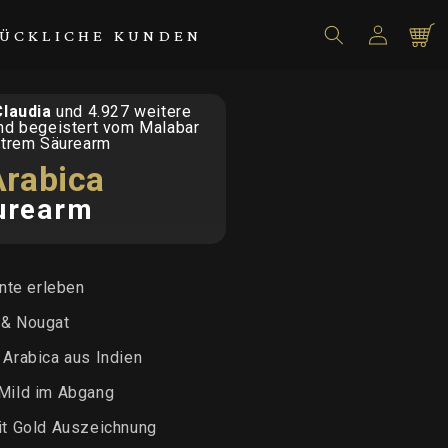
Einloggen
Warenko
ÜCKLICHE KUNDEN
Claudia
und 4.927 weitere
nd begeistert vom Malabar
xtrem Säurearm
Arabica
urearm
te erleben
 & Nougat
 Arabica aus Indien
Mild im Abgang
it Gold Auszeichnung