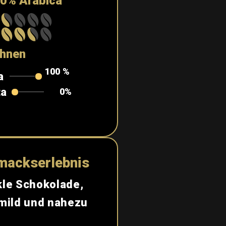
0% Arabica
hnen
100
%
a
ta
0%
mackserlebnis
kle Schokolade,
 mild und nahezu