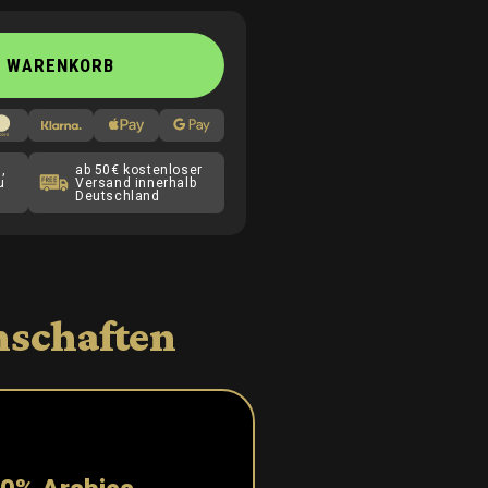
N WARENKORB
,
ab 50€ kostenloser
u
Versand innerhalb
Deutschland
nschaften