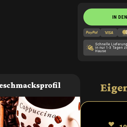
IN DE
Schnelle Lieferung
in nur 1-3 Tagen z
Hause
eschmacksprofil
Eige