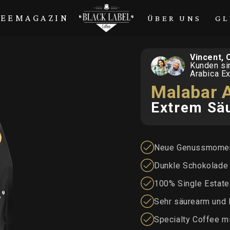
FEEMAGAZIN
ÜBER UNS
GL
Vincent, 
Kunden si
Arabica E
Malabar 
Extrem Sä
Neue Genussmomen
Dunkle Schokolade
100% Single Estate
Sehr säurearm und 
Specialty Coffee m