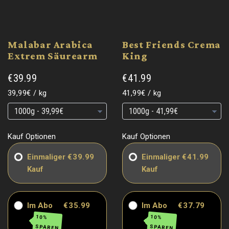
Malabar Arabica
Best Friends Crema
Extrem Säurearm
King
€39.99
€41.99
Grundpreis
pro
Grundpreis
pro
39,99€
/
kg
41,99€
/
kg
Grundpreis
Grundpreis
Grundpreis
Grundpreis
Kauf Optionen
Kauf Optionen
Einmaliger
€39.99
Einmaliger
€41.99
Kauf
Kauf
Im Abo
€35.99
Im Abo
€37.79
10%
10%
SPAREN
SPAREN