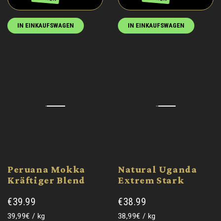
IN EINKAUFSWAGEN
IN EINKAUFSWAGEN
Peruana Mokka
Natural Uganda
Kräftiger Blend
Extrem Stark
€39.99
€38.99
Grundpreis
pro
Grundpreis
pro
39,99€
/
kg
38,99€
/
kg