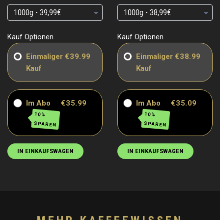
Grundpreis
Grundpreis
Grundpreis
Grundpreis
Kauf Optionen
Kauf Optionen
Einmaliger
€39.99
Einmaliger
€38.99
Kauf
Kauf
Im Abo
€35.99
Im Abo
€35.09
10%
10%
SPAREN
SPAREN
IN EINKAUFSWAGEN
IN EINKAUFSWAGEN