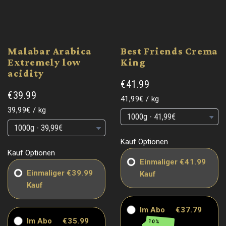
Malabar Arabica
Best Friends Crema
Extremely low
King
acidity
€41.99
€39.99
Base
per
41,99€
/
kg
price
Grundpreis
Grundpreis
Base
per
39,99€
/
kg
price
Grundpreis
Grundpreis
Kauf Optionen
Kauf Optionen
Einmaliger
€41.99
Einmaliger
€39.99
Kauf
Kauf
Im Abo
€37.79
Im Abo
€35.99
10%