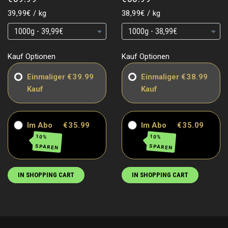
Base
per
Grundpreis
pro
39,99€
/
kg
38,99€
/
kg
price
Grundpreis
Grundpreis
Grundpreis
Grundpreis
Kauf Optionen
Kauf Optionen
Einmaliger
€39.99
Einmaliger
€38.99
Kauf
Kauf
Im Abo
€35.99
Im Abo
€35.09
10%
10%
SPAREN
SPAREN
IN SHOPPING CART
IN SHOPPING CART