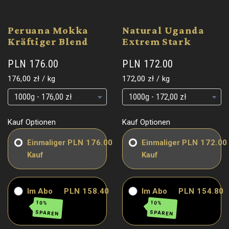
Peruana Mokka
Natural Uganda
Kräftiger Blend
Extrem Stark
PLN 176.00
PLN 172.00
Grundpreis
pro
Grundpreis
pro
176,00 zł
/
kg
172,00 zł
/
kg
Grundpreis
Grundpreis
Grundpreis
Grundpreis
Kauf Optionen
Kauf Optionen
Einmaliger
PLN 176.00
Einmaliger
PLN 172.00
Kauf
Kauf
Im Abo
PLN 158.40
Im Abo
PLN 154.80
10%
10%
SPAREN
SPAREN