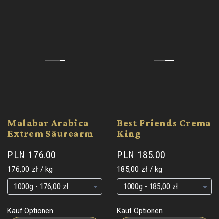
Malabar Arabica
Best Friends Crema
Extrem Säurearm
King
PLN 176.00
PLN 185.00
Grundpreis
pro
Grundpreis
pro
176,00 zł
/
kg
185,00 zł
/
kg
Grundpreis
Grundpreis
Grundpreis
Grundpreis
Kauf Optionen
Kauf Optionen