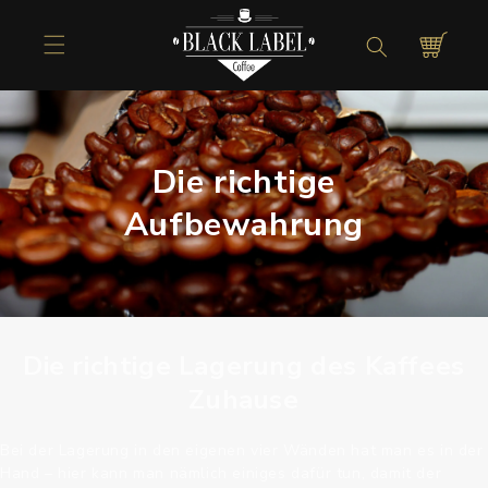
Direkt zum
Inhalt
Warenkorb
Die richtige
Aufbewahrung
Die richtige Lagerung des Kaffees
Zuhause
Bei der Lagerung in den eigenen vier Wänden hat man es in der
Hand – hier kann man nämlich einiges dafür tun, damit der