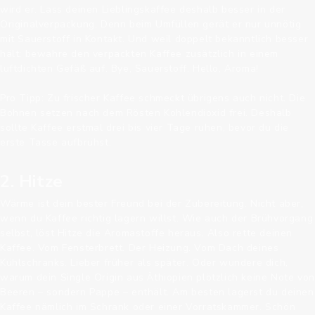
wird er. Lass deinen Lieblingskaffee deshalb besser in der
Originalverpackung. Denn beim Umfüllen gerät er nur unnötig
mit Sauerstoff in Kontakt. Und weil doppelt bekanntlich besser
hält: bewahre den verpackten Kaffee zusätzlich in einem
luftdichten Gefäß auf. Bye, Sauerstoff. Hello, Aroma!
Pro Tipp: Zu frischer Kaffee schmeckt übrigens auch nicht. Die
Bohnen setzen nach dem Rösten Kohlendioxid frei. Deshalb
sollte Kaffee erstmal drei bis vier Tage ruhen, bevor du die
erste Tasse aufbrühst.
2. Hitze
Wärme ist dein bester Freund bei der Zubereitung. Nicht aber,
wenn du Kaffee richtig lagern willst. Wie auch der Brühvorgang
selbst, löst Hitze die Aromastoffe heraus. Also rette deinen
Kaffee. Vom Fensterbrett. Der Heizung. Vom Dach deines
Kühlschranks. Lieber früher als später. Oder wundere dich,
warum dein Single Origin aus Äthiopien plötzlich keine Note von
Beeren – sondern Pappe – enthält. Am besten lagerst du deinen
Kaffee nämlich im Schrank oder einer Vorratskammer. Schön