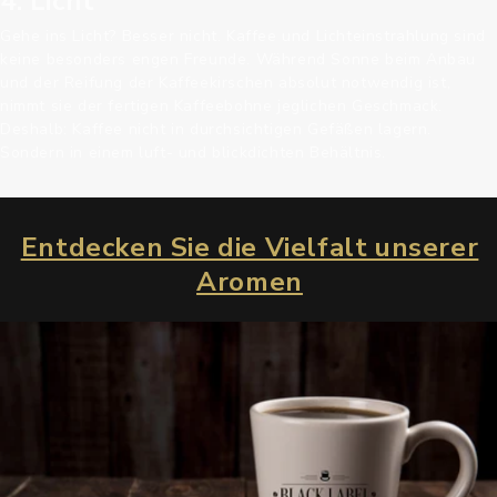
4. Licht
Gehe ins Licht? Besser nicht. Kaffee und Lichteinstrahlung sind
keine besonders engen Freunde. Während Sonne beim Anbau
und der Reifung der Kaffeekirschen absolut notwendig ist,
nimmt sie der fertigen Kaffeebohne jeglichen Geschmack.
Deshalb: Kaffee nicht in durchsichtigen Gefäßen lagern.
Sondern in einem luft- und blickdichten Behältnis.
Entdecken Sie die Vielfalt unserer
Aromen