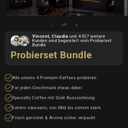
Me
Medien
2
von
1
1
/
7
in
in
Mo
Modal
Vincent, Claudia
und 4.927 weitere
öf
öffnen
Kunden sind begeistert vom Probierset
Bundle
Probierset Bundle
Alle unsere 4 Premium Kaffees probieren
Für jeden Geschmack etwas dabei
Specialty Coffee mit Gold Auszeichnung
Extrem säurearm, von Mild bis extrem stark
Frisch geröstet & Aroma sicher verpackt