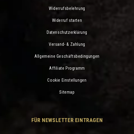
Widerrufsbelehrung
Widerruf starten
Datenschutzerklärung
Versand- & Zahlung
Allgemeine Geschäftsbedingungen
Affiliate Programm
Cookie Einstellungen
Sitemap
Besonders niedriger 
und sanftes Aroma.
FÜR NEWSLETTER EINTRAGEN
Unser Kaffee zeichnet