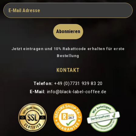
extrem geringen Säur
Das sanfte Aroma sorg
Geschmackserlebnis, d
Abonnieren
täglichen Genuss eign
Jetzt eintragen und 10% Rabattcode erhalten für erste
Bestellung
KONTAKT
Telefon:
+49 (0)7731 939 83 20
E-Mail:
info@black-label-coffee.de
Feine Noten von Noug
dunkler Schokolade.
Der
Monsooned Malab