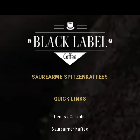
Beim Rösten entstehe
einzigartige
Aromen.
SÄUREARME SPITZENKAFFEES
Unser Röstmeister Man
QUICK LINKS
individuelle Röstprofi
Charakter der Bohnen
Genuss Garantie
Säurearmer Kaffee