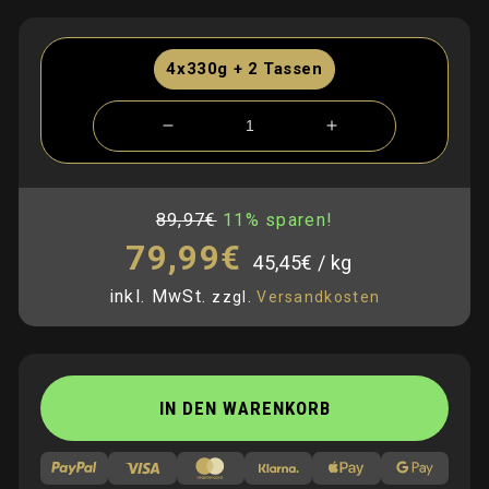
4x330g + 2 Tassen
Verringere
Erhöhe
die
die
Menge
Menge
für
für
89,97€
11% sparen!
Normaler
Verkaufspreis
Probierset
Probierset
Preis
79,99€
Bundle
Bundle
Grundpreis
pro
45,45€
/
kg
inkl. MwSt.
zzgl.
Versandkosten
IN DEN WARENKORB