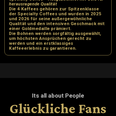
Alle Kaffees
Säure
Stärke
Geschmackse
Its all about People
für jeden Geschm
Glückliche Fans