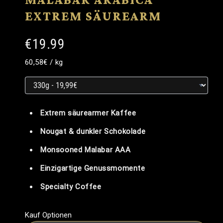
EXTREM SÄUREARM
€19.99
Grundpreis
Grundpreis
pro
60,58€
/
kg
Grundpreis
Extrem säurearmer Kaffee
Nougat & dunkler Schokolade
Monsooned Malabar AAA
Einzigartige Genussmomente
Specialty Coffee
Kauf Optionen