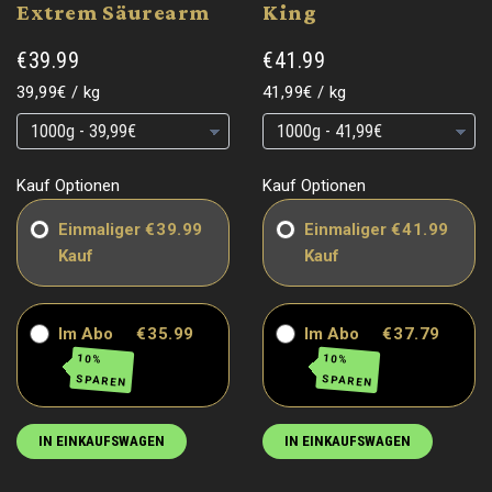
Extrem Säurearm
King
€39.99
€41.99
Grundpreis
pro
Grundpreis
pro
39,99€
/
kg
41,99€
/
kg
Grundpreis
Grundpreis
Grundpreis
Grundpreis
Kauf Optionen
Kauf Optionen
Einmaliger
€39.99
Einmaliger
€41.99
Kauf
Kauf
Im Abo
€35.99
Im Abo
€37.79
10%
10%
SPAREN
SPAREN
IN EINKAUFSWAGEN
IN EINKAUFSWAGEN