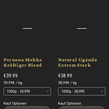
Peruana Mokka
Natural Uganda
Kräftiger Blend
Extrem Stark
€39.99
€38.99
Grundpreis
pro
Grundpreis
pro
39,99€
/
kg
38,99€
/
kg
Grundpreis
Grundpreis
Grundpreis
Grundpreis
Kauf Optionen
Kauf Optionen